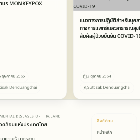
ษวานร MONKEYPOX
แนวทางการปฏิบัติสำหรับบุคล
ทางการแพทย์และสาธารณสุขที
สัมผัสผู้ป่วยยืนยัน COVID-1
พฤษภาคม 2565
3 ตุลาคม 2564
tisak Denduangchai
Suttisak Denduangchai
MENTAL DISEASES OF THAILAND
ลิงก์ด่วน
วดล้อมแห่งประเทศไทย
หน้าหลัก
ัฒนาความรู้ มาตรฐาน