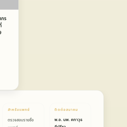
ากร
่
9
สำหรับแพทย์
ติดต่อสมาคม
พ.อ. นพ. คทาวุธ
ตรวจสอบรายชื่อ
ดีปรีชา