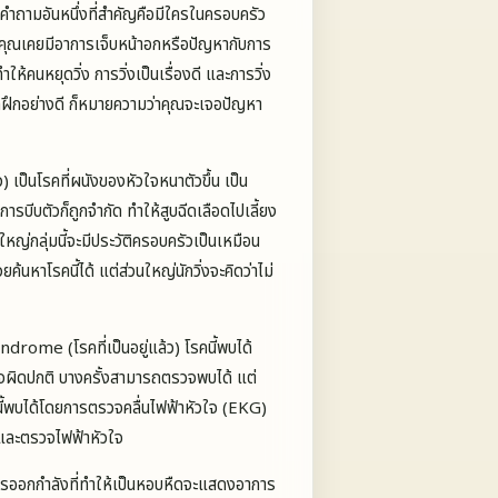
ามอันหนึ่งที่สำคัญคือมีใครในครอบครัว
อคุณเคยมีอาการเจ็บหน้าอกหรือปัญหากับการ
้คนหยุดวิ่ง การวิ่งเป็นเรื่องดี และการวิ่ง
ด้ฝึกอย่างดี ก็หมายความว่าคุณจะเจอปัญหา
ป็นโรคที่ผนังของหัวใจหนาตัวขึ้น เป็น
ารบีบตัวก็ถูกจำกัด ทำให้สูบฉีดเลือดไปเลี้ยง
ใหญ่กลุ่มนี้จะมีประวัติครอบครัวเป็นเหมือน
นหาโรคนี้ได้ แต่ส่วนใหญ่นักวิ่งจะคิดว่าไม่
rome (โรคที่เป็นอยู่แล้ว) โรคนี้พบได้
ใจผิดปกติ บางครั้งสามารถตรวจพบได้ แต่
นี้พบได้โดยการตรวจคลื่นไฟฟ้าหัวใจ (EKG)
นและตรวจไฟฟ้าหัวใจ
 การออกกำลังที่ทำให้เป็นหอบหืดจะแสดงอาการ