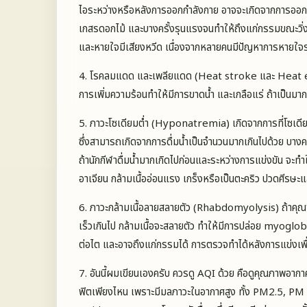
ไอระหว่างหรือหลังการออกกำลังกาย อาจจะเกิดจากการออ
เกสรดอกไม้ และบางครั้งรุนแรงจนทำให้ถึงแก่กรรมขณะวิ
และหายใจมีเสียงหวีด เนื่องจากหลายคนมีปัญหาการหายใจระ
4. โรคลมแดด และเพลียแดด (Heat stroke และ Heat exh
การเพิ่มความร้อนทำให้มีการขาดน้ำ และเกลือแร่ ถ้าเป็นมาก
5. ภาวะโซเดียมต่ำ (Hyponatremia) เกิดจากการที่โซเดี
ซึ่งสามารถเกิดจากการดื่มน้ำเป็นจำนวนมากเกินไปด้วย บางค
ถ้านักกีฬาดื่มน้ำมากเกิดไปก่อนและระหว่างการแข่งขัน จะทำ
อาเจียน กล้ามเนื้ออ่อนแรง เกร็งหรือเป็นตะคริว ปวดศีรษะแล
6. ภาวะกล้ามเนื้อลายสลายตัว (Rhabdomyolysis) ถ้าค
เร็วเกินไป กล้ามเนื้อจะสลายตัว ทำให้มีการปล่อย myoglo
ต่อไต และอาจถึงแก่กรรมได้ การตรวจทำได้หลังการแข่งเพ
7. อันนี้ผมเขียนเองครับ ควรดู AQI ด้วย คือดูคุณภาพอากาศด้ว
ฟิตเพียงไหน เพราะมีมลภาวะในอากาศสูง ทั้ง PM2.5, P