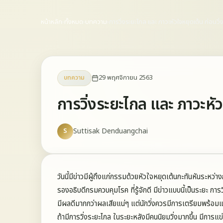
หน้าหลัก
›
ทั้งหมด
›
บทความ
›
การวิ่งระยะไกล และ ภาวะหัวใจหยุดเต้น ก่อนวิ่
29 พฤศจิกายน 2563
บทความ
การวิ่งระยะไกล และ ภาวะหัว
S
Suttisak Denduangchai
วันนี้มีข่าวมีผู้ถึงแก่กรรมด้วยหัวใจหยุดเต้นกะทันหันระหว่า
รองอธิบดีกรมควบคุมโรค ที่รู้จักดี มีข่าวแบบนี้เป็นระยะ การว
มีผลดีมากกว่าผลเสียแน่ๆ แต่นักวิ่งควรมีการเตรียมพร้อมแ
ถ้ามีการวิ่งระยะไกล ในระยะหลังมีคนนิยมวิ่งมากขึ้น มีการ