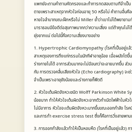
แพทย์จะถามคำถามคัดกรองและทำการทดสอบตามทีจำเป็น คำถ
ตายเพราะสาเหตุจากหัวใจก่อนอายุ 50 หรือไม่ คำถามอื่นคื
หายใจลำบากขณะฝึกหรือไม่ Miller ย้ำว่าเขาไม่ได้พยายามทำให
มาราธอนมีข้อดีต่อสุขภาพมากกว่าความเสี่ยง แต่ถ้าคุณไม่ไ
ยุ่งยากแน่ ต่อไปนี้คือความเสี่ยงบางอย่าง
1. Hypertrophic Cardiomyopathy (โรคที่เป็นอยู่แล้ว) เ
สาเหตุของการถึงแก่กรรมในนักกีฬาอายุน้อย เมื่อผนังโตขึ้นก
ร่างกายไม่ได้ อาการส่วนมากจะไม่มีจนกว่าจะอายมากขึ้น ส่วน
กัน การตรวจคลื่นเสียงหัวใจ (Echo cardiography) จะช่วยค้
จำเป็นเพราะอายุยังน้อยและร่างกายก็ฟิตดี
2. หัวใจเต้นผิดจังหวะชนิด Wolff Parkinson White Synd
น้อยมาก ทำให้หัวใจเต้นผิดจังหวะจากตัวกำเนิดไฟฟ้าในหัว
ไม่มีอาการ หัวใจจะเต้นผิดจังหวะมากขึ้นขณะออกกำลัง โรค
และการทำ exercise stress test ซึ่งก็คือการวิ่งสายพา
3. การออกกำลังแล้วทำให้เป็นหอบหืด (โรคที่เป็นอยู่แล้ว)