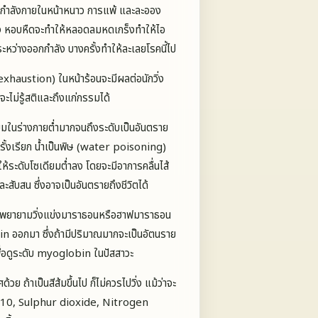
กกำลังกายในหน้าหนาว การแพ้ และละออง
่ง หอบหืดจะทำให้หลอดลมหดเกร็งทำให้ไอ
หว่างออกกำลัง บางครั้งทำให้ละเลยโรคนี้ไป
austion) ในหน้าร้อนจะมีผลต่อนักวิ่ง
จะไม่รู้สติและถึงแก่กรรมได้
ยมในร่างกายต่ำมากจนถึงระดับเป็นอันตราย
รั้งเรียก น้ำเป็นพิษ (water poisoning)
ให้ระดับโซเดียมต่ำลง โดยจะมีอาการคลื่นไส้
ะสับสน ซึ่งอาจเป็นอันตรายถึงชีวิตได้
ุณพยายามวิ่งแข่งมาราธอนหรือฮาฟมาราธอน
bin ออกมา ซึ่งถ้ามีปริมาณมากจะเป็นอัตนราย
ื่อดูระดับ myoglobin ในปัสสาวะ
ย ถ้าเป็นสีส้มขึ้นไป ก็ไม่ควรไปวิ่ง แม้ว่าจะ
M 10, Sulphur dioxide, Nitrogen