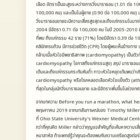
เลือด อัตราเป็นจะสูงระหว่างการวิ่งมาราธอน (1.01 ต่อ 
100,000 คน) และเป็นในผู้ชาย (0.90 ต่อ 100,000 คน) ม
วิ่งมาราธอนชายจะมีความเสี่ยงสูงสุดและถึงแก่กรรมในมา
2004 มีอัตรา 0.71 ต่อ 100,000 คน ในปี 2005-2010 ม
ที่พบ ถึงแก่กรรม 42 ราย (71%) โดยมีอัตรา 0.39 ต่อ 1
คลินิกครบถ้วน มีการช่วยชีวิต (CPR) โดยผู้พบเห็นข้างทาง
กล้ามเนื้อหัวใจมีพยาธิสภาพ (cardiomyopathy) เป็นตัวท
cardiomyopathy โอกาสถึงแก่กรรมสูง) สรุป มาราธอนแ
เต้นและถึงแก่กรรมกระทันหันต่ำ ภาวะหัวใจหยุดเต้นพบว่
cardiomyopathy หรือโรคหลอดเลือดหัวใจแข็งตัว (at
ที่สุดในกลุ่มนักวิ่งมาราธอนชาย และมีอัตราเพิ่มขึ้นในช่วงท
จากบทความ Before you run a marathon, what healt
พฤษภาคม 2019 จากบทสัมภาษณ์ของ Timothy Miller
ที่ Ohio State University’s Wexner Medical Cente
กว่าที่คุณคิด Miller กล่าวว่ากุญแจสำคัญที่จะค้นหาความเสี
หนาสาหัส ถ้าแพทย์รู้ว่าคุณจะต้องพบกับความเครียดสูงต